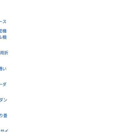
ース
密機
ル梱
ラ用折
通い
ーダ
ダン
り畳
式サイ