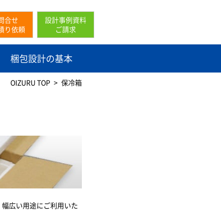
問合せ
設計事例資料
積り依頼
ご請求
梱包設計の基本
OIZURU TOP
保冷箱
、幅広い用途にご利用いた