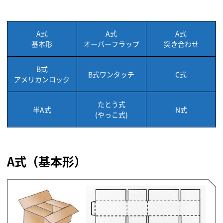
A式
A式
A式
基本形
オーバーフラップ
突き合わせ
B式
B式ワンタッチ
C式
アメリカンロック
たとう式
半A式
N式
(やっこ式)
A式（基本形）