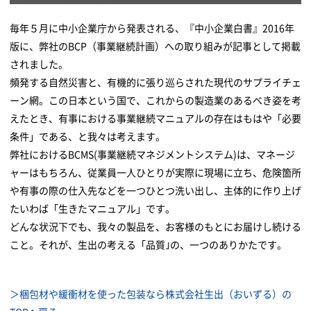
毎年５月に中小企業庁から発表される、『中小企業白書』2016年
版に、弊社のBCP（事業継続計画）への取り組みが記事として掲載
されました。
頻発する自然災害と、有機的に張り巡らされた現代のサプライチェ
ーン網。この日本という国で、これからの製造業のあるべき姿を考
えたとき、有事における事業継続マニュアルの存在はもはや「必要
条件」である、と我々は考えます。
弊社におけるBCMS(事業継続マネジメントシステム)は、マネージ
ャーはもちろん、従業員一人ひとりが実際に現場に立ち、危険箇所
や有事の際の仕入先などを一つひとつ洗い出し、主体的に作り上げ
たいわば「生きたマニュアル」です。
どんな状況下でも、我々の製品を、お客様のもとにお届けし続ける
こと。それが、生出の考える「品質｣の、一つのありかたです。
＞梱包材や緩衝材を使った包装なら株式会社生出（おいずる）の