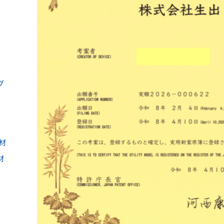
グ
材
材