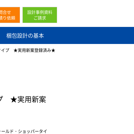
問合せ
設計事例資料
積り依頼
ご請求
梱包設計の基本
タイプ ★実用新案登録済み★
プ ★実用新案
ォールド・ショッパータイ