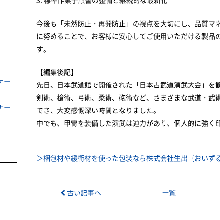
3. 標準作業手順書の整備と継続的な最新化
今後も「未然防止・再発防止」の視点を大切にし、品質マ
に努めることで、お客様に安心してご使用いただける製品
す。
【編集後記】
ケー
先日、日本武道館で開催された「日本古武道演武大会」を
剣術、槍術、弓術、柔術、砲術など、さまざまな武道・武
ナー
でき、大変感慨深い時間となりました。
中でも、甲冑を装備した演武は迫力があり、個人的に強く
＞梱包材や緩衝材を使った包装なら株式会社生出（おいずる
古い記事へ
一覧