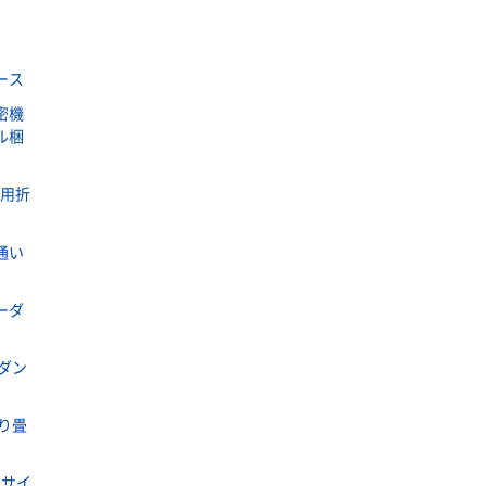
ース
密機
ル梱
ラ用折
通い
ーダ
ダン
り畳
式サイ