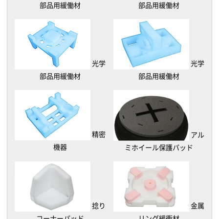
部品用緩働材
部品用緩働材
光学
光学
部品用緩働材
部品用緩働材
精密
アル
機器
ミホイール保護パッド
捻り
金属
コーナーパッド
リング緩衝材