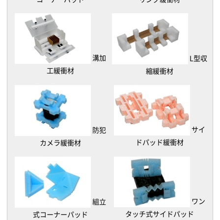
溝加
L型収
工緩衝材
縮緩衝材
サイ
防犯
ドパッド緩衝材
カメラ緩衝材
ワン
組立
タッチ式サイドパッド
式コーナーパッド