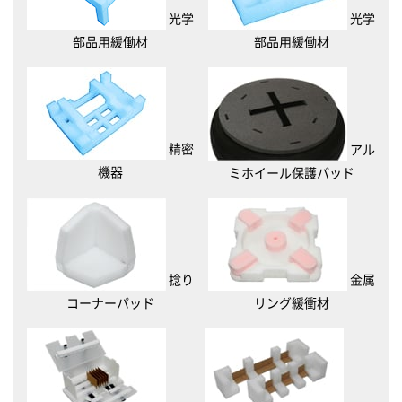
光学
光学
部品用緩働材
部品用緩働材
精密
アル
機器
ミホイール保護パッド
捻り
金属
コーナーパッド
リング緩衝材