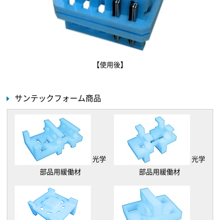
【使用後】
サンテックフォーム商品
光学
光学
部品用緩働材
部品用緩働材