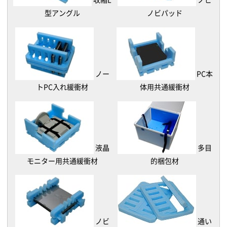
型アングル
ノビパッド
ノー
PC本
トPC入れ緩衝材
体用共通緩衝材
液晶
多目
モニター用共通緩衝材
的梱包材
ノビ
通い