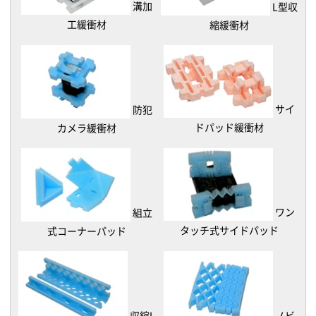
溝加
L型収
工緩衝材
縮緩衝材
サイ
防犯
ドパッド緩衝材
カメラ緩衝材
ワン
組立
タッチ式サイドパッド
式コーナーパッド
収縮L
ノビ