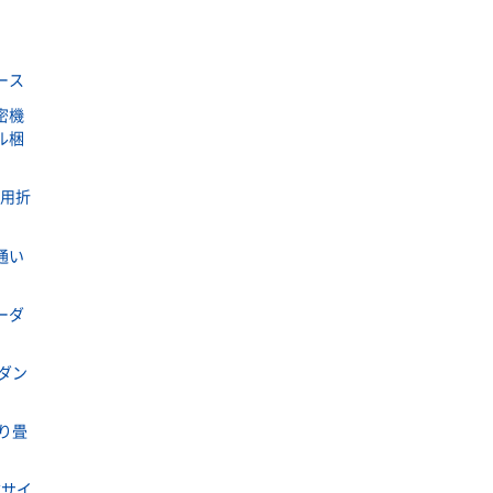
ース
密機
ル梱
ラ用折
通い
ーダ
ダン
り畳
式サイ