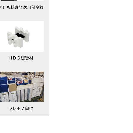
おせち料理発送用保冷箱
ＨＤＤ緩衝材
ワレモノ向け