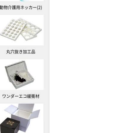
動物介護用ネッカー(2)
丸穴抜き加工品
ワンダーエコ緩衝材