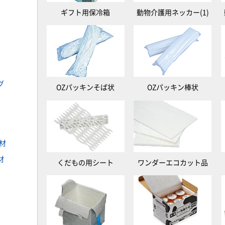
ギフト用保冷箱
動物介護用ネッカー(1)
グ
OZパッキンそば状
OZパッキン棒状
材
材
くだもの用シート
ワンダーエコカット品