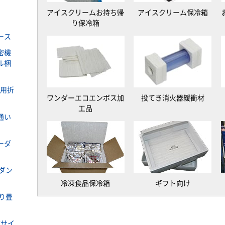
アイスクリームお持ち帰
アイスクリーム保冷箱
り保冷箱
ース
密機
ル梱
ラ用折
ワンダーエコエンボス加
投てき消火器緩衝材
工品
通い
ーダ
ダン
冷凍食品保冷箱
ギフト向け
り畳
式サイ