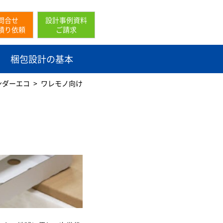
問合せ
設計事例資料
積り依頼
ご請求
梱包設計の基本
ンダーエコ
ワレモノ向け