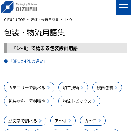
OIZURU TOP
包装・物流用語集
1～9
包装・物流用語集
『1～9』で始まる包装設計用語
「3PLと4PLの違い」
カテゴリーで調べる
加工技術
緩衝包装
包装材料・素材特性
物流トピックス
頭文字で調べる
ア～オ
カ～コ