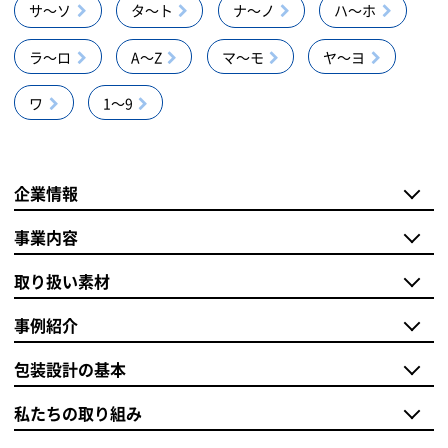
サ～ソ
タ～ト
ナ～ノ
ハ～ホ
ラ～ロ
A～Z
マ～モ
ヤ～ヨ
ワ
1～9
企業情報
事業内容
取り扱い素材
事例紹介
包装設計の基本
私たちの取り組み