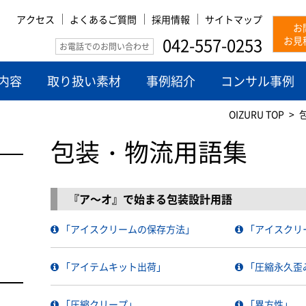
アクセス
よくあるご質問
採用情報
サイトマップ
お
042-557-0253
お見
お電話でのお問い合わせ
内容
取り扱い素材
事例紹介
コンサル事例
OIZURU TOP
包装・物流用語集
『ア～オ』で始まる包装設計用語
「アイスクリームの保存方法」
「アイスクリ
「アイテムキット出荷」
「圧縮永久歪
「圧縮クリープ」
「異方性」