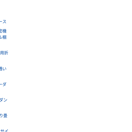
ース
密機
ル梱
ラ用折
通い
ーダ
ダン
り畳
式サイ