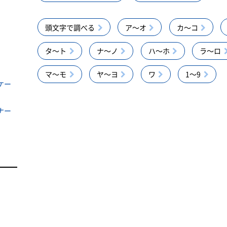
頭文字で調べる
ア～オ
カ～コ
タ～ト
ナ～ノ
ハ～ホ
ラ～ロ
マ～モ
ヤ～ヨ
ワ
1～9
ケー
ナー