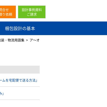
問合せ
設計事例資料
積り依頼
ご請求
梱包設計の基本
包装・物流用語集
ア～オ
ームを宅配便で送る方法」
み」