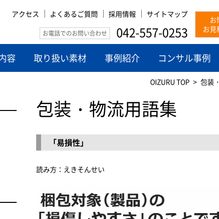
アクセス
よくあるご質問
採用情報
サイトマップ
お
042-557-0253
お見
お電話でのお問い合わせ
内容
取り扱い素材
事例紹介
コンサル事例
OIZURU TOP
包装
包装・物流用語集
「易損性」
読み方：えきそんせい