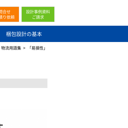
問合せ
設計事例資料
積り依頼
ご請求
梱包設計の基本
・物流用語集
「易損性」