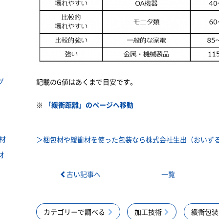
グ
記載のG値はあくまで目安です。
※
「緩衝距離」のページへ移動
材
＞梱包材や緩衝材を使った包装なら株式会社生出（おいずる
材
古い記事へ
一覧
カテゴリーで調べる
加工技術
緩衝包装