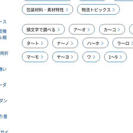
包装材料・素材特性
物流トピックス
ース
頭文字で調べる
ア～オ
カ～コ
密機
ル梱
タ～ト
ナ～ノ
ハ～ホ
ラ～ロ
ラ用折
マ～モ
ヤ～ヨ
ワ
1～9
通い
ーダ
ダン
り畳
式サイ