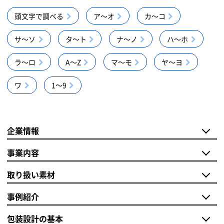
頭文字で調べる
ア～オ
カ～コ
サ～ソ
タ～ト
ナ～ノ
ハ～ホ
ラ～ロ
A～Z
マ～モ
ヤ～ヨ
ワ
1～9
企業情報
事業内容
取り扱い素材
事例紹介
包装設計の基本