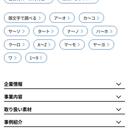
頭文字で調べる
ア～オ
カ～コ
サ～ソ
タ～ト
ナ～ノ
ハ～ホ
ラ～ロ
A～Z
マ～モ
ヤ～ヨ
ワ
1～9
企業情報
事業内容
取り扱い素材
事例紹介