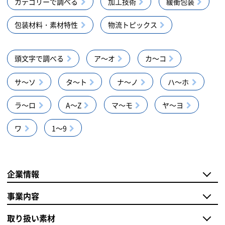
カテゴリーで調べる
加工技術
緩衝包装
包装材料・素材特性
物流トピックス
頭文字で調べる
ア～オ
カ～コ
サ～ソ
タ～ト
ナ～ノ
ハ～ホ
ラ～ロ
A～Z
マ～モ
ヤ～ヨ
ワ
1～9
企業情報
事業内容
取り扱い素材