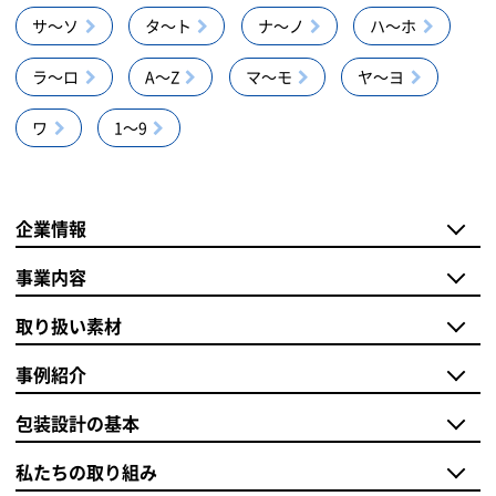
サ～ソ
タ～ト
ナ～ノ
ハ～ホ
ラ～ロ
A～Z
マ～モ
ヤ～ヨ
ワ
1～9
企業情報
事業内容
取り扱い素材
事例紹介
包装設計の基本
私たちの取り組み