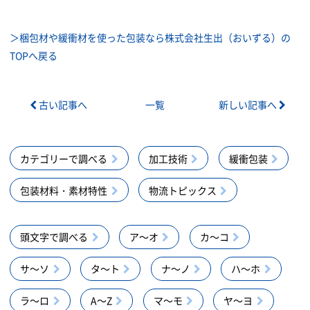
＞梱包材や緩衝材を使った包装なら株式会社生出（おいずる）の
TOPへ戻る
古い記事へ
一覧
新しい記事へ
カテゴリーで調べる
加工技術
緩衝包装
包装材料・素材特性
物流トピックス
頭文字で調べる
ア～オ
カ～コ
サ～ソ
タ～ト
ナ～ノ
ハ～ホ
ラ～ロ
A～Z
マ～モ
ヤ～ヨ