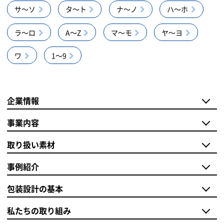
サ～ソ
タ～ト
ナ～ノ
ハ～ホ
ラ～ロ
A～Z
マ～モ
ヤ～ヨ
ワ
1～9
企業情報
事業内容
取り扱い素材
事例紹介
包装設計の基本
私たちの取り組み