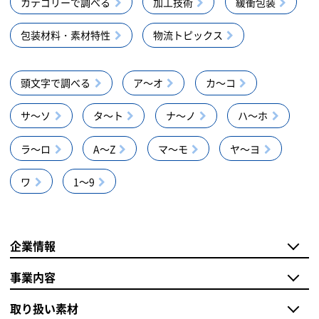
カテゴリーで調べる
加工技術
緩衝包装
包装材料・素材特性
物流トピックス
頭文字で調べる
ア～オ
カ～コ
サ～ソ
タ～ト
ナ～ノ
ハ～ホ
ラ～ロ
A～Z
マ～モ
ヤ～ヨ
ワ
1～9
企業情報
事業内容
取り扱い素材